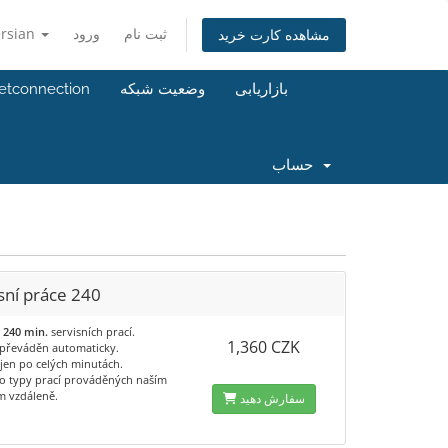
ersian
ورود
ثبت نام
مشاهده کارت خرید
netconnection
وضعیت شبکه
بازاریابی
حساب
sní práce 240
a
240 min.
servisních prací.
1,360 CZK
e převáděn automaticky.
jen po celých minutách.
o typy prací prováděných naším
m vzdáleně.
سفارش دهید