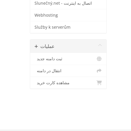
Slunečný.net - اتصال به اینترنت
Webhosting
Služby k serverům
عملیات
ثبت دامنه جدید
انتقال در دامنه
مشاهده کارت خرید