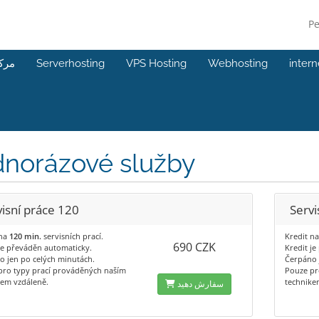
P
مرک
Serverhosting
VPS Hosting
Webhosting
inter
dnorázové služby
visní práce 120
Servi
 na
120 min.
servisních prací.
Kredit n
690 CZK
je převáděn automaticky.
Kredit j
o jen po celých minutách.
Čerpáno 
pro typy prací prováděných naším
Pouze pr
kem vzdáleně.
technike
سفارش دهید