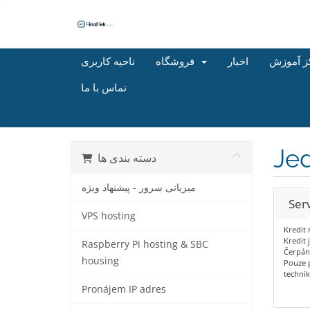
ز آموزش
اخبار
فروشگاه
ناحیه کاربری
تماس با ما
Je
دسته بندی ها
میزبانی سرور - پیشنهاد ویژه
Ser
VPS hosting
Kredit
Kredit 
Raspberry Pi hosting & SBC
Čerpán
housing
Pouze 
techni
Pronájem IP adres