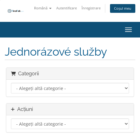
Română
Autentificare
Înregistrare
Coșul meu
Navig
Jednorázové služby
Categorii
Acțiuni