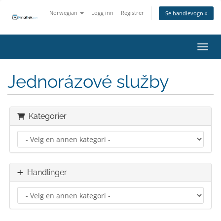
Norwegian
Logg inn
Registrer
Se handlevogn »
Bytt 
Jednorázové služby
Kategorier
Handlinger