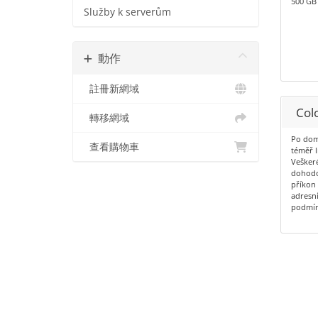
500 GB
Služby k serverům
動作
註冊新網域
Colo
轉移網域
Po dom
查看購物車
téměř l
Veškeré
dohodo
příkon
adresní
podmín