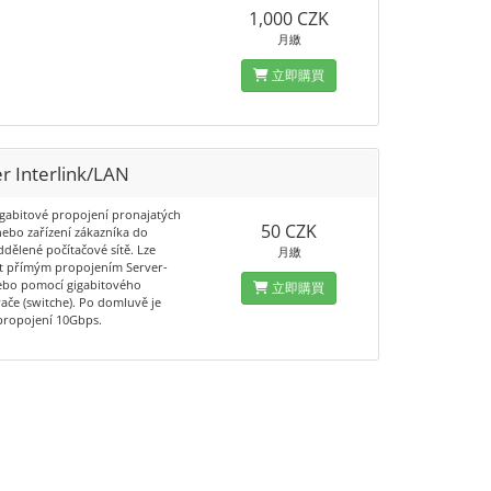
1,000 CZK
月繳
立即購買
r Interlink/LAN
gigabitové propojení pronajatých
50 CZK
nebo zařízení zákazníka do
ddělené počítačové sítě. Lze
月繳
at přímým propojením Server-
ebo pomocí gigabitového
立即購買
ače (switche). Po domluvě je
propojení 10Gbps.