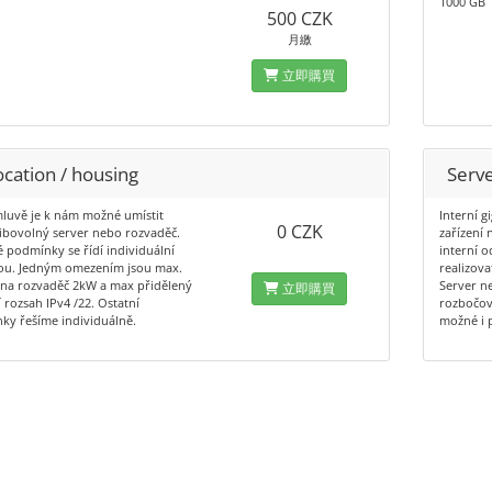
1000 GB
500 CZK
月繳
立即購買
cation / housing
Serve
luvě je k nám možné umístit
Interní 
0 CZK
ibovolný server nebo rozvaděč.
zařízení 
 podmínky se řídí individuální
interní o
u. Jedným omezením jsou max.
realizov
 na rozvaděč 2kW a max přidělený
Server n
立即購買
 rozsah IPv4 /22. Ostatní
rozbočov
ky řešíme individuálně.
možné i 