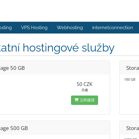
osting
VPS Hosting
Webhosting
internetconnection
atní hostingové služby
rage 50 GB
Stor
100 GB
50 CZK
月繳
立即購買
rage 500 GB
Stor