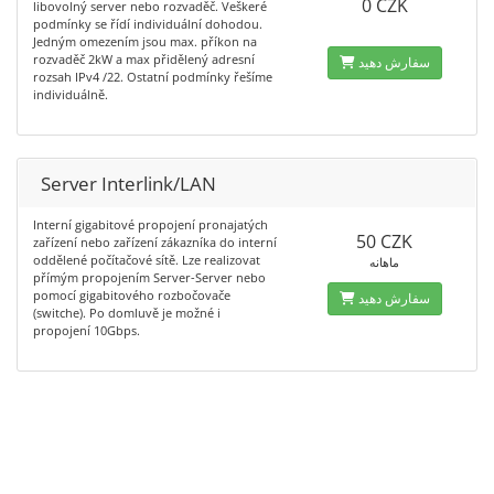
0 CZK
libovolný server nebo rozvaděč. Veškeré
podmínky se řídí individuální dohodou.
Jedným omezením jsou max. příkon na
rozvaděč 2kW a max přidělený adresní
سفارش دهید
rozsah IPv4 /22. Ostatní podmínky řešíme
individuálně.
Server Interlink/LAN
Interní gigabitové propojení pronajatých
50 CZK
zařízení nebo zařízení zákazníka do interní
oddělené počítačové sítě. Lze realizovat
ماهانه
přímým propojením Server-Server nebo
pomocí gigabitového rozbočovače
سفارش دهید
(switche). Po domluvě je možné i
propojení 10Gbps.