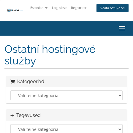
Estonian
Logi sisse
Registreeri
Vaata ostukorvi
Lülit
Ostatní hostingové
služby
Kategooriad
Tegevused