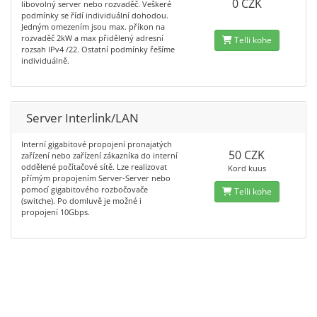
0 CZK
libovolný server nebo rozvaděč. Veškeré
podmínky se řídí individuální dohodou.
Jedným omezením jsou max. příkon na
rozvaděč 2kW a max přidělený adresní
Telli kohe
rozsah IPv4 /22. Ostatní podmínky řešíme
individuálně.
Server Interlink/LAN
Interní gigabitové propojení pronajatých
50 CZK
zařízení nebo zařízení zákazníka do interní
oddělené počítačové sítě. Lze realizovat
Kord kuus
přímým propojením Server-Server nebo
pomocí gigabitového rozbočovače
Telli kohe
(switche). Po domluvě je možné i
propojení 10Gbps.