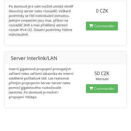
Po domluvě je k nám možné umístit téměř
0 CZK
libovolný server nebo rozvaděč. Veškeré
podmínky se řídí individuální dohodou.
Jedným omezením jsou max. příkon na
rozvaděč 2kW a max přidělený adresní
Commander
rozsah IPv4 /22. Ostatní podmínky řešíme
individuálně.
Server Interlink/LAN
Interní gigabitové propojení pronajatých
50 CZK
zařízení nebo zařízení zákazníka do interní
oddělené počítačové sítě. Lze realizovat
Mensuel
přímým propojením Server-Server nebo
pomocí gigabitového rozbočovače
Commander
(switche). Po domluvě je možné i
propojení 10Gbps.