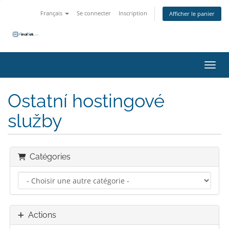
Français
Se connecter
Inscription
Afficher le panier
Bascu
Ostatní hostingové
služby
Catégories
Actions