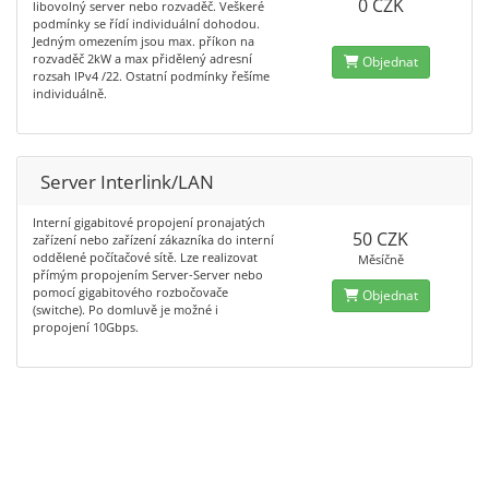
0 CZK
libovolný server nebo rozvaděč. Veškeré
podmínky se řídí individuální dohodou.
Jedným omezením jsou max. příkon na
rozvaděč 2kW a max přidělený adresní
Objednat
rozsah IPv4 /22. Ostatní podmínky řešíme
individuálně.
Server Interlink/LAN
Interní gigabitové propojení pronajatých
50 CZK
zařízení nebo zařízení zákazníka do interní
oddělené počítačové sítě. Lze realizovat
Měsíčně
přímým propojením Server-Server nebo
pomocí gigabitového rozbočovače
Objednat
(switche). Po domluvě je možné i
propojení 10Gbps.