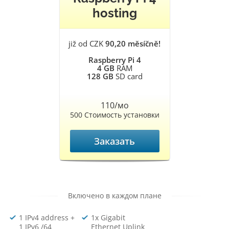
hosting
již od CZK
90,20 měsíčně!
Raspberry Pi 4
4 GB
RAM
128 GB
SD card
110/мо
500 Стоимость установки
Заказать
Включено в каждом плане
1 IPv4 address +
1x Gigabit
1 IPv6 /64
Ethernet Uplink