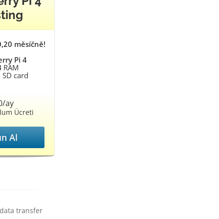
rry Pi 4
ting
0,20 měsíčně!
rry Pi 4
B
RAM
B
SD card
0/ay
lum Ücreti
ın Al
data transfer