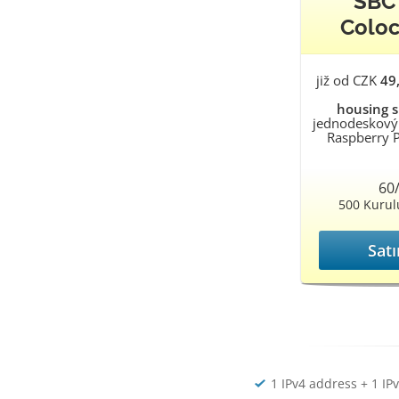
SBC 
Coloc
již od CZK
49
housing s
jednodeskový 
Raspberry P
60
500 Kurul
Satı
1 IPv4 address + 1 IP