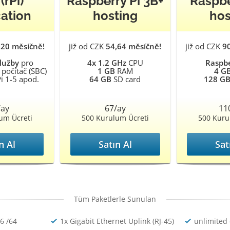
(rPi)
Raspberry Pi 3B+
Raspbe
ation
hosting
hos
,20 měsíčně!
již od CZK
54,64 měsíčně!
již od CZK
9
lužby
pro
4x 1.2 GHz
CPU
Raspbe
počítač (SBC)
1 GB
RAM
4 G
i 1-5 apod.
64 GB
SD card
128 G
/ay
67/ay
11
um Ücreti
500 Kurulum Ücreti
500 Kuru
n Al
Satın Al
Sat
Tüm Paketlerle Sunulan
v6 /64
1x Gigabit Ethernet Uplink (RJ-45)
unlimited 