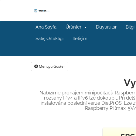
Ana Sayfa
Ürünler
Duyurular
Bilgi
Satış Ortaklığı
İletişim
Menüyü Göster
Vy
Nabízíme pronájem minipočítačů Raspberry 
rozsahy IPv4 a IPv6 lze dokoupit. Při del
instalována poslední verze DietPi OS. Lze
Raspberry Pi (max. 5V/