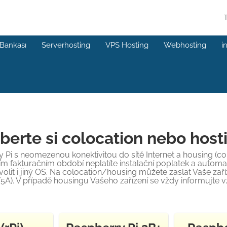
 Bankası
Serverhosting
VPS Hosting
Webhosting
i
berte si colocation nebo host
Pi s neomezenou konektivitou do sítě Internet a housing (col
ším fakturačním období neplatíte instalační poplatek a automat
 zvolit i jiný OS. Na colocation/housing můžete zaslat Vaše 
5A). V případě housingu Vašeho zařízení se vždy informujte