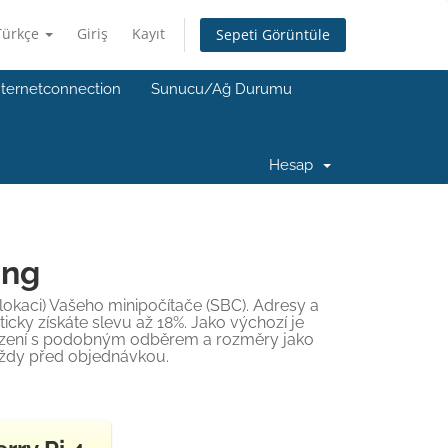
Türkçe
Giriş
Kayıt
Sepeti Görüntüle
nternetconnection
Sunucu/Ağ Durumu
Hesap
ing
okaci) Vašeho minipočítače (SBC). Adresy a
icky získáte slevu až 18%. Jako výchozí je
zařízení s podobným odběrem a rozměry jako
 vždy před objednávkou.