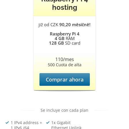
hosting
již od CZK
90,20 měsíčně!
Raspberry Pi 4
4 GB
RAM
128 GB
SD card
110/mes
500 Cuota de alta
Comprar ahora
Se incluye con cada plan
1 IPv4 address +
1x Gigabit
1 IPv6 /64
Ethernet Uplink