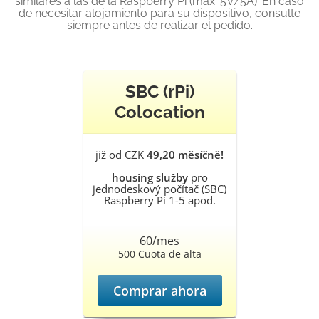
similares a las de la Raspberry Pi (máx. 5V/5A). En caso
de necesitar alojamiento para su dispositivo, consulte
siempre antes de realizar el pedido.
SBC (rPi)
Colocation
již od CZK
49,20 měsíčně!
housing služby
pro
jednodeskový počítač (SBC)
Raspberry Pi 1-5 apod.
60/mes
500 Cuota de alta
Comprar ahora