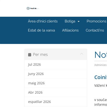
Àrea d'Inici clients
Botiga
Promocions
Estat de la xarxa
Afiliacions
Contacti'ns
No
Per mes
Jul 2026
Administr
Juny 2026
Coini
maig 2026
Vážení k
Abr 2026
v souča
espatllar 2026
informo