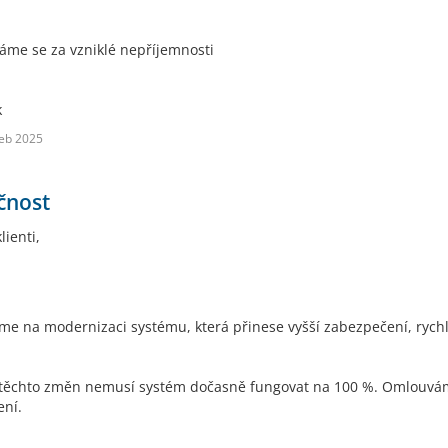
me se za vzniklé nepříjemnosti
k
eb 2025
čnost
lienti,
me na modernizaci systému, která přinese vyšší zabezpečení, rychl
ěchto změn nemusí systém dočasně fungovat na 100 %. Omlouvám
ní.