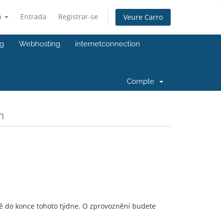
à
Entrada
Registrar-se
Veure Carro
ng
Webhosting
internetconnection
Compte
m
mě do konce tohoto týdne. O zprovoznění budete