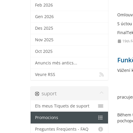
Feb 2026
Omlouvá
Gen 2026
S úctou
Des 2025
FinalTe
Nov 2025
19th F
Oct 2025
Funk
Anuncis més antics...
Vážení k
Veure RSS
suport
pracuje
Els meus Tiquets de suport
Během t
Promocions
pochope
Preguntes Freqüents - FAQ