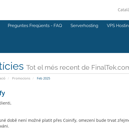
Catal
Preguntes Freqüents - FAQ
Serverhosting
VPS Hosti
tícies
Tot el més recent de FinalTek.co
ació
Promocions
Feb 2025
fy
lienti,
sné době není možné platit přes Coinify, omezení bude trvat zřej
váni.