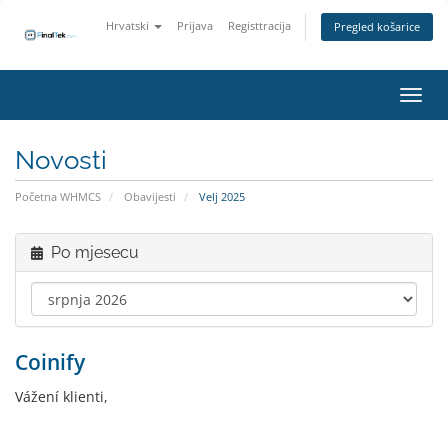
Hrvatski
Prijava
Registtracija
Pregled košarice
Preba
Novosti
Početna WHMCS
Obavijesti
Velj 2025
Po mjesecu
Coinify
Vážení klienti,