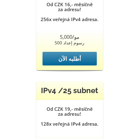
Od CZK 16,- měsíčně
za adresu!
256x veřejná IPv4 adresa.
5,000/مو
500 رسوم إعداد
أطلبه الآن
IPv4 /25 subnet
Od CZK 19,- měsíčně
za adresu!
128x veřejná IPv4 adresa.