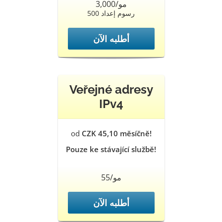
3,000/مو
500 رسوم إعداد
أطلبه الآن
Veřejné adresy
IPv4
od
CZK 45,10 měsíčně!
Pouze ke stávající službě!
55/مو
أطلبه الآن