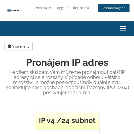
Svenska
Logga in
Registrera
Se kundvagnen
Växla
Visa meny
Pronájem IP adres
Ke všem službám Vám můžeme pronajmout další IP
adresy či celé rozsahy. V případě odběru většího
množství je možné poskytnout individuální slevu.
Kontaktujte naše obchodní oddělení. Rozsahy IPv6 (/64)
poskytujeme zdarma.
IP v4 /24 subnet