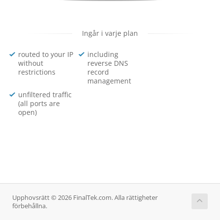
Ingår i varje plan
routed to your IP
including
without
reverse DNS
restrictions
record
management
unfiltered traffic
(all ports are
open)
Upphovsrätt © 2026 FinalTek.com. Alla rättigheter
förbehållna.