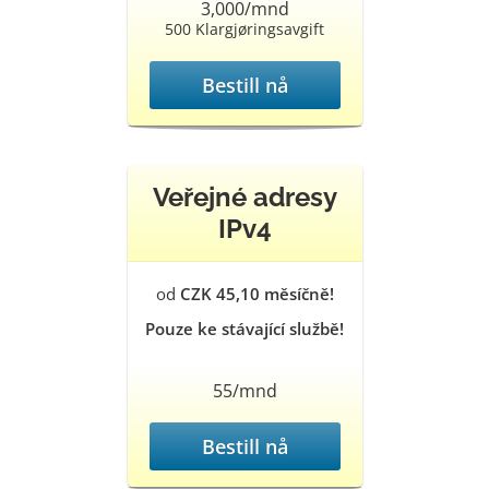
3,000/mnd
500 Klargjøringsavgift
Bestill nå
Veřejné adresy
IPv4
od
CZK 45,10 měsíčně!
Pouze ke stávající službě!
55/mnd
Bestill nå