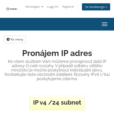
Norwegian
Logg inn
Registrer
Se handlevogn »
Bytt 
Vis meny
Pronájem IP adres
Ke všem službám Vám můžeme pronajmout další IP
adresy či celé rozsahy. V případě odběru většího
množství je možné poskytnout individuální slevu.
Kontaktujte naše obchodní oddělení. Rozsahy IPv6 (/64)
poskytujeme zdarma.
IP v4 /24 subnet