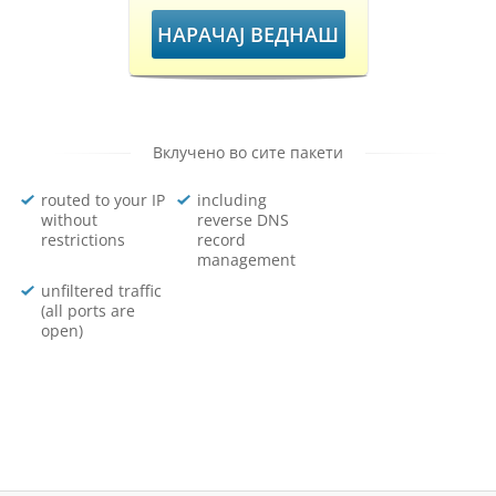
НАРАЧАЈ ВЕДНАШ
Вклучено во сите пакети
routed to your IP
including
without
reverse DNS
restrictions
record
management
unfiltered traffic
(all ports are
open)