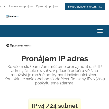
an
Најава на профил
Креирај профил
Потрошувачка кошничка
Вклу
Прикажи мени
Pronájem IP adres
Ke všem službám Vám můžeme pronajmout další IP
adresy či celé rozsahy. V případě odběru většího
množství je možné poskytnout individuální slevu.
Kontaktujte naše obchodní oddělení. Rozsahy IPv6 (/64)
poskytujeme zdarma.
IP v4 /24 subnet