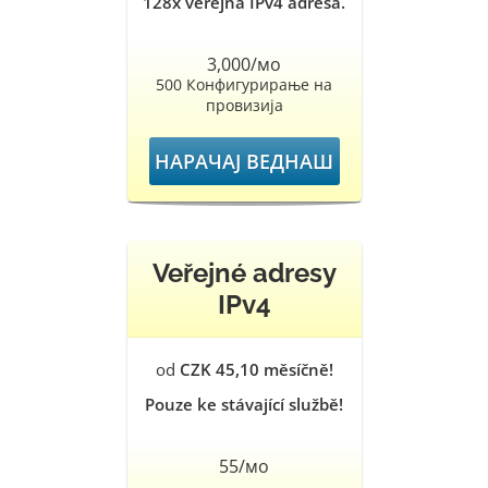
128x veřejná IPv4 adresa.
3,000/мо
500 Конфигурирање на
провизија
НАРАЧАЈ ВЕДНАШ
Veřejné adresy
IPv4
od
CZK 45,10 měsíčně!
Pouze ke stávající službě!
55/мо