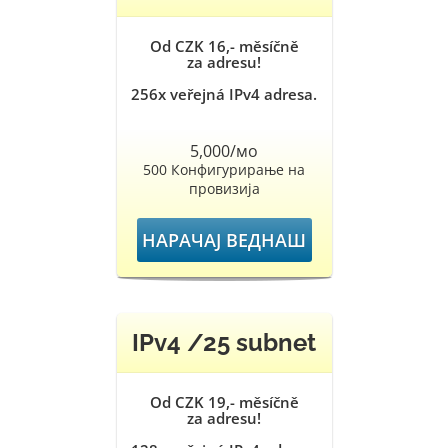
Od CZK 16,- měsíčně
za adresu!
256x veřejná IPv4 adresa.
5,000/мо
500 Конфигурирање на
провизија
НАРАЧАЈ ВЕДНАШ
IPv4 /25 subnet
Od CZK 19,- měsíčně
za adresu!