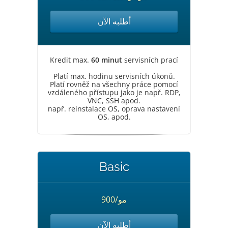
أطلبه الآن
Kredit max.
60 minut
servisních prací
Platí max. hodinu servisních úkonů.
Platí rovněž na všechny práce pomocí
vzdáleného přístupu jako je např. RDP,
VNC, SSH apod.
např. reinstalace OS, oprava nastavení
OS, apod.
Basic
900/مو
أطلبه الآن