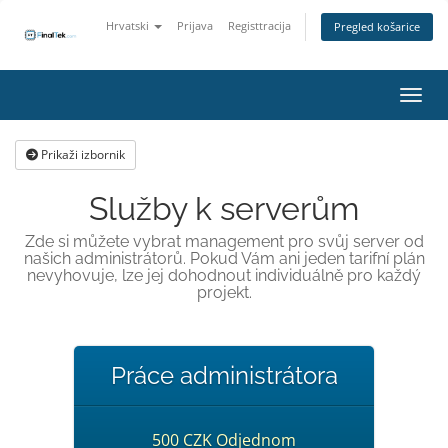
Hrvatski
Prijava
Registtracija
Pregled košarice
Preba
Prikaži izbornik
Služby k serverům
Zde si můžete vybrat management pro svůj server od
našich administrátorů. Pokud Vám ani jeden tarifní plán
nevyhovuje, lze jej dohodnout individuálně pro každý
projekt.
Práce administrátora
500 CZK Odjednom