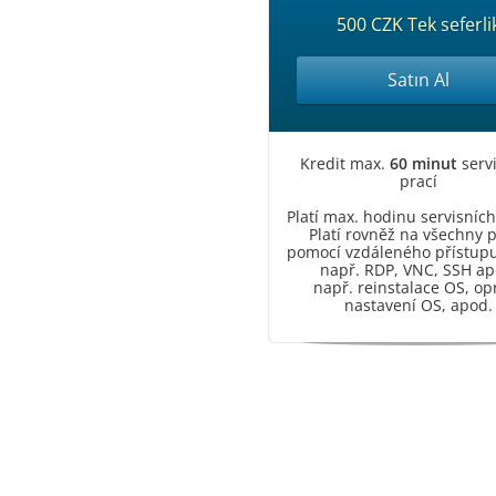
500 CZK Tek seferli
Satın Al
Kredit max.
60 minut
serv
prací
Platí max. hodinu servisníc
Platí rovněž na všechny 
pomocí vzdáleného přístupu
např. RDP, VNC, SSH ap
např. reinstalace OS, op
nastavení OS, apod.