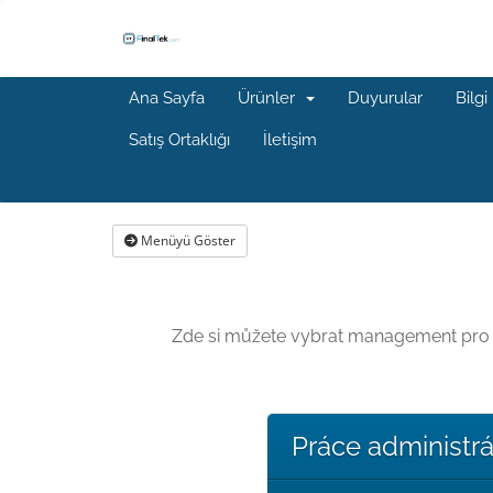
Ana Sayfa
Ürünler
Duyurular
Bilgi
Satış Ortaklığı
İletişim
Menüyü Göster
Zde si můžete vybrat management pro sv
Práce administrá