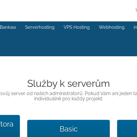
 Bankası
Serverhosting
VPS Hosting
Webhosting
i
Služby k serverům
ůj server od našich administrátorů. Pokud Vám ani jeden tar
individuálně pro každý projekt.
tora
Basic