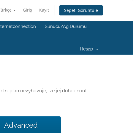
Türkçe
Giriş
Kayıt
Sepeti Görüntüle
nternetconnection
Sunucu/Ağ Durumu
Hesap
ifní plán nevyhovuje, lze jej dohodnout
Advanced