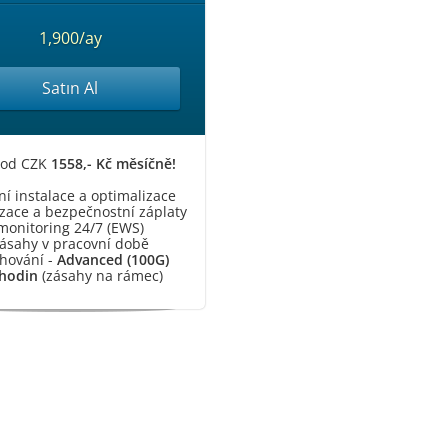
1,900/ay
Satın Al
 od CZK
1558,- Kč měsíčně!
í instalace a optimalizace
izace a bezpečnostní záplaty
monitoring 24/7 (EWS)
ásahy v pracovní době
hování -
Advanced (100G)
hodin
(zásahy na rámec)