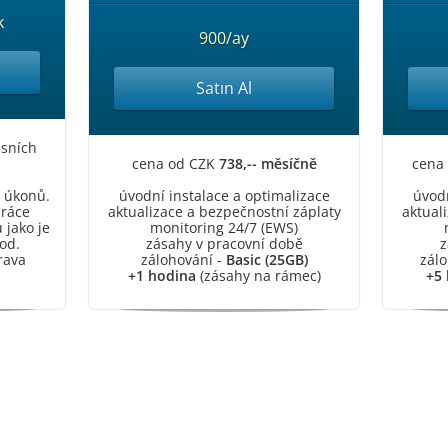
k
900/ay
Satın Al
isních
cena od CZK
738,-- měsíčně
cena
h úkonů.
úvodní instalace a optimalizace
úvodn
práce
aktualizace a bezpečnostní záplaty
aktual
 jako je
monitoring 24/7 (EWS)
od.
zásahy v pracovní době
z
rava
zálohování -
Basic (25GB)
zálo
+1 hodina
(zásahy na rámec)
+5 