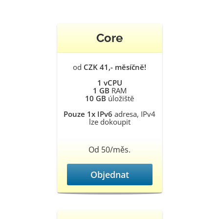
Core
od
CZK 41,- měsíčně!
1 vCPU
1 GB
RAM
10 GB
úložiště
Pouze 1x IPv6
adresa, IPv4
lze dokoupit
Od 50/měs.
Objednat