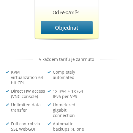
Od 690/měs.
Objednat
V každém tarifu je zahrnuto
KVM
Completely
virtualization 64-
automated
bit CPU
Direct HW access
1x IPv4 + 1x /64
(VNC console)
IPv6 per VPS
Unlimited data
Unmetered
transfer
gigabit
connection
Full control via
Automatic
SSL WebGUI
backups (4, one