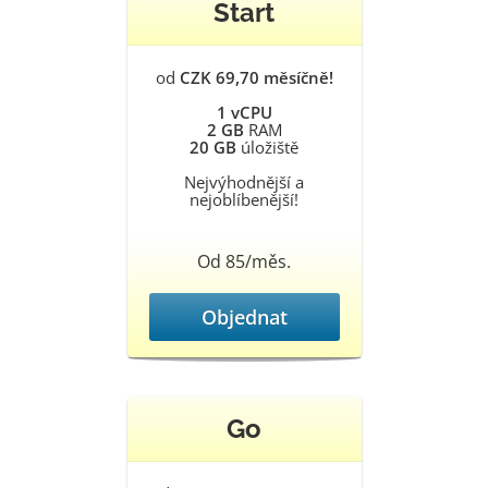
Start
od
CZK 69,70 měsíčně!
1 vCPU
2 GB
RAM
20 GB
úložiště
Nejvýhodnější a
nejoblíbenější!
Od 85/měs.
Objednat
Go