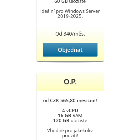
60 GB
úložiště
Ideální pro Windows Server
2019-2025.
Od 340/měs.
Objednat
O.P.
od
CZK 565,80 měsíčně!
4 vCPU
16 GB
RAM
120 GB
úložiště
Vhodné pro jakékoliv
použití!