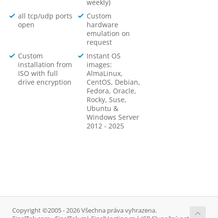
weekly)
all tcp/udp ports
Custom
open
hardware
emulation on
request
Custom
Instant OS
installation from
images:
ISO with full
AlmaLinux,
drive encryption
CentOS, Debian,
Fedora, Oracle,
Rocky, Suse,
Ubuntu &
Windows Server
2012 - 2025
Copyright ©2005 - 2026 Všechna práva vyhrazena.