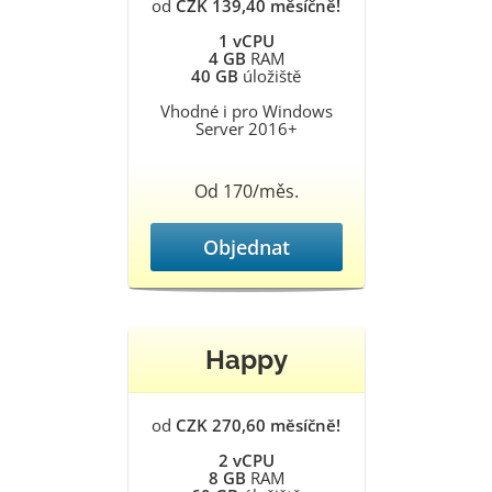
od
CZK 139,40 měsíčně!
1 vCPU
4 GB
RAM
40 GB
úložiště
Vhodné i pro Windows
Server 2016+
Od 170/měs.
Objednat
Happy
od
CZK 270,60 měsíčně!
2 vCPU
8 GB
RAM