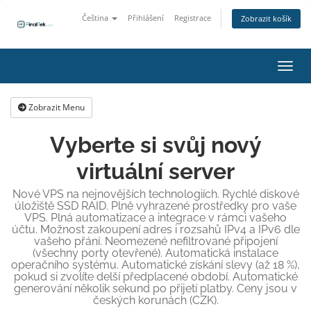
Čeština
Přihlášení
Registrace
Zobrazit košík
Přepn
Zobrazit Menu
Vyberte si svůj nový
virtuální server
Nové VPS na nejnovějších technologiích. Rychlé diskové
úložiště SSD RAID. Plně vyhrazené prostředky pro vaše
VPS. Plná automatizace a integrace v rámci vašeho
účtu. Možnost zakoupení adres i rozsahů IPv4 a IPv6 dle
vašeho přání. Neomezené nefiltrované připojení
(všechny porty otevřené). Automatická instalace
operačního systému. Automatické získání slevy (až 18 %),
pokud si zvolíte delší předplacené období. Automatické
generování několik sekund po přijetí platby. Ceny jsou v
českých korunách (CZK).