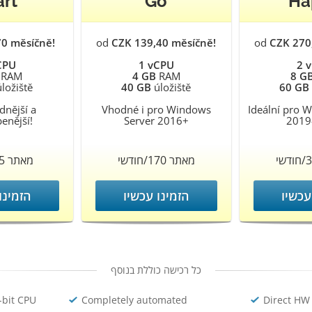
art
Go
Ha
70 měsíčně!
od
CZK 139,40 měsíčně!
od
CZK 270
CPU
1 vCPU
2 
RAM
4 GB
RAM
8 G
ložiště
40 GB
úložiště
60 GB
dnější a
Vhodné i pro Windows
Ideální pro 
benější!
Server 2016+
2019
מאתר 170/חודשי
מאתר 85/חודשי
עכשיו
הזמינו עכשיו
הזמינו
כל רכישה כוללת בנוסף
-bit CPU
Completely automated
Direct HW 