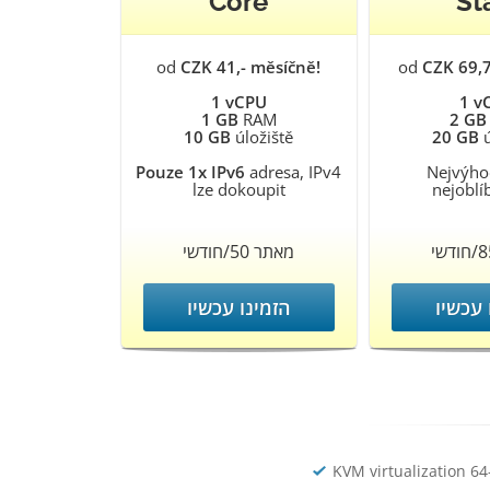
Core
St
od
CZK 41,- měsíčně!
od
CZK 69,
1 vCPU
1 v
1 GB
RAM
2 GB
10 GB
úložiště
20 GB
ú
Pouze 1x IPv6
adresa, IPv4
Nejvýho
lze dokoupit
nejoblí
מאתר 50/חודשי
 עכשיו
הזמינו עכשיו
KVM virtualization 64