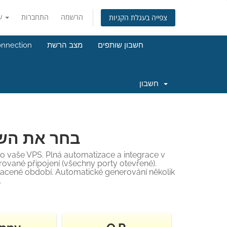
הרשמה
התחברות
עברית
צפייה בעגלת הקניות
onnection
מצב הרשת
חשבון שותפים
חשבון
בחר את השר
o vaše VPS. Plná automatizace a integrace v
ované připojení (všechny porty otevřené).
dplacené období. Automatické generování několik
.