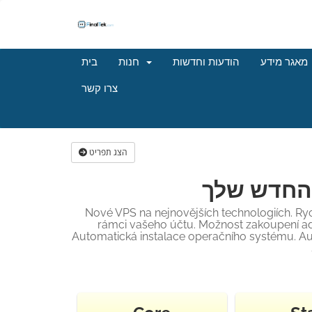
מאגר מידע
הודעות וחדשות
חנות
בית
צרו קשר
הצג תפריט
 החדש שלך
Nové VPS na nejnovějších technologiích. Ry
rámci vašeho účtu. Možnost zakoupení adr
Automatická instalace operačního systému. Auto