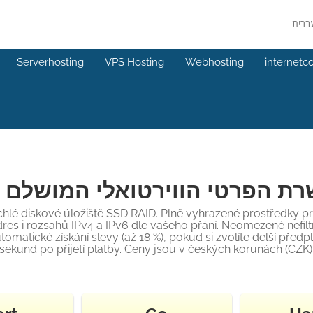
Serverhosting
VPS Hosting
Webhosting
internetc
ת הפרטי הווירטואלי המושלם
chlé diskové úložiště SSD RAID. Plně vyhrazené prostředky pr
es i rozsahů IPv4 a IPv6 dle vašeho přání. Neomezené nefiltr
matické získání slevy (až 18 %), pokud si zvolíte delší pře
sekund po přijetí platby. Ceny jsou v českých korunách (CZK)