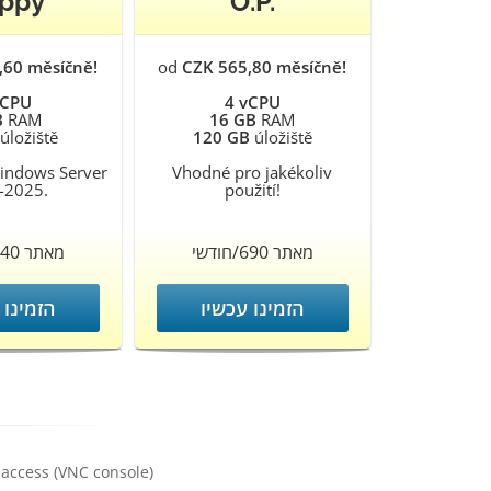
ppy
O.P.
,60 měsíčně!
od
CZK 565,80 měsíčně!
vCPU
4 vCPU
B
RAM
16 GB
RAM
úložiště
120 GB
úložiště
Windows Server
Vhodné pro jakékoliv
-2025.
použití!
מאתר 690/חודשי
מאתר 340/חודשי
הזמינו עכשיו
הזמינו 
access (VNC console)