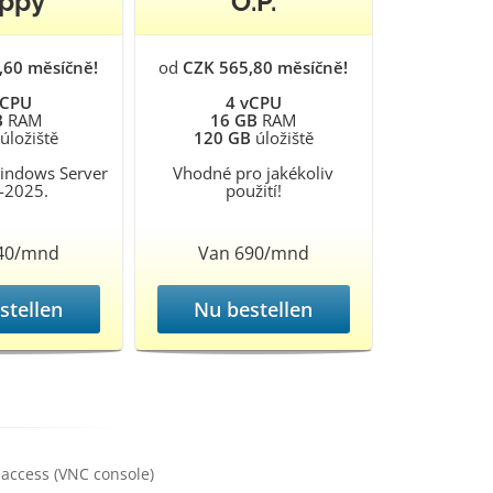
ppy
O.P.
,60 měsíčně!
od
CZK 565,80 měsíčně!
vCPU
4 vCPU
B
RAM
16 GB
RAM
úložiště
120 GB
úložiště
Windows Server
Vhodné pro jakékoliv
-2025.
použití!
40/mnd
Van 690/mnd
stellen
Nu bestellen
access (VNC console)