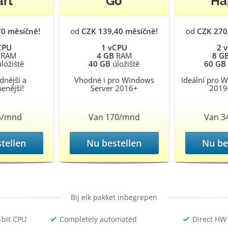
art
Go
Ha
70 měsíčně!
od
CZK 139,40 měsíčně!
od
CZK 270
CPU
1 vCPU
2 
RAM
4 GB
RAM
8 G
ložiště
40 GB
úložiště
60 GB
dnější a
Vhodné i pro Windows
Ideální pro 
benější!
Server 2016+
2019
5/mnd
Van 170/mnd
Van 3
tellen
Nu bestellen
Nu be
Bij elk pakket inbegrepen
-bit CPU
Completely automated
Direct HW 