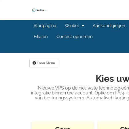
Startpagina
Winkel
Aankondigingen
Filialen
Contact opnemen
Toon Menu
Kies uw
Nieuwe VPS op de nieuwste technologieën.
integratie binnen uw account. Optie om IPv4- 
van besturingssysteem. Automatisch korting 