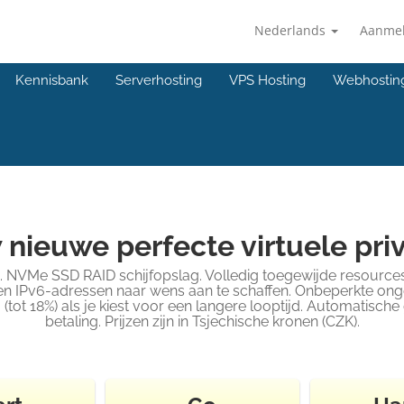
Nederlands
Aanme
Kennisbank
Serverhosting
VPS Hosting
Webhostin
 nieuwe perfecte virtuele pri
 NVMe SSD RAID schijfopslag. Volledig toegewijde resources
en IPv6-adressen naar wens aan te schaffen. Onbeperkte ongef
(tot 18%) als je kiest voor een langere looptijd. Automatisch
betaling. Prijzen zijn in Tsjechische kronen (CZK).