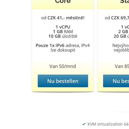
Core
St
od
CZK 41,- měsíčně!
od
CZK 69,
1 vCPU
1 v
1 GB
RAM
2 GB
10 GB
úložiště
20 GB
ú
Pouze 1x IPv6
adresa, IPv4
Nejvýho
lze dokoupit
nejoblí
Van 50/mnd
Van 8
Nu bestellen
Nu bes
KVM virtualization 64