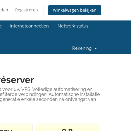
lden
Registreren
Winkelwagen bekijken
g
internetconnection
Netwerk status
Rekening
véserver
 voor uw VPS. Volledige automatisering en
ilterde verbindingen. Automatische installatie
e generatie enkele seconden na ontvangst van