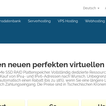
Deutsch
nsdatenbank
Serverhosting
VPS Hosting
Webhosting
n neuen perfekten virtuellen
 SSD RAID Plattenspeicher. Vollständig dedizierte Ressource
m Kauf von IPv4- und IPv6-Adressen nach Wunsch. Unbegrenz
 automatisch einen Rabatt (bis zu 18%), wenn Sie eine länger
h Zahlungseingang. Die Preise sind in Tschechischen Krone