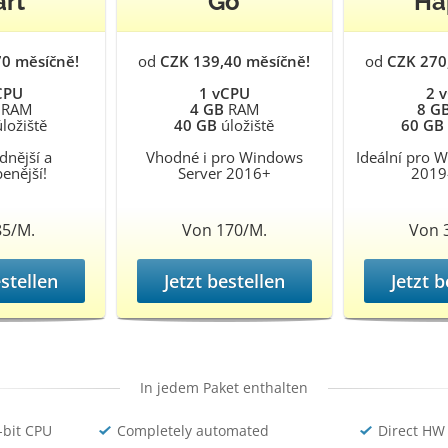
art
Go
Ha
70 měsíčně!
od
CZK 139,40 měsíčně!
od
CZK 270
CPU
1 vCPU
2 
RAM
4 GB
RAM
8 G
ložiště
40 GB
úložiště
60 GB
dnější a
Vhodné i pro Windows
Ideální pro 
benější!
Server 2016+
2019
85/M.
Von 170/M.
Von 
estellen
Jetzt bestellen
Jetzt b
In jedem Paket enthalten
-bit CPU
Completely automated
Direct HW 