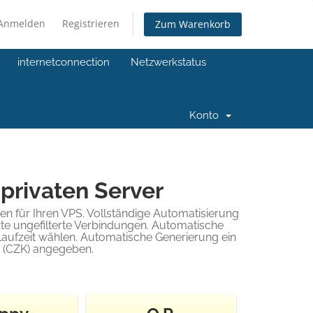
Anmelden
Registrieren
Zum Warenkorb
internetconnection
Netzwerkstatus
Konto
 privaten Server
n für Ihren VPS. Vollständige Automatisierung
te ungefilterte Verbindungen. Automatische
e Laufzeit wählen. Automatische Generierung ein
n (CZK) angegeben.