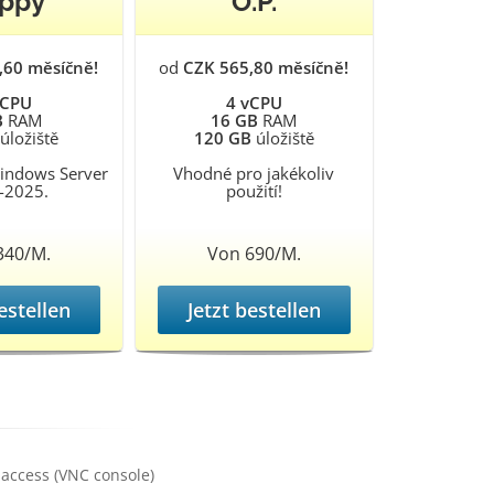
ppy
O.P.
,60 měsíčně!
od
CZK 565,80 měsíčně!
vCPU
4 vCPU
B
RAM
16 GB
RAM
úložiště
120 GB
úložiště
Windows Server
Vhodné pro jakékoliv
-2025.
použití!
340/M.
Von 690/M.
estellen
Jetzt bestellen
access (VNC console)