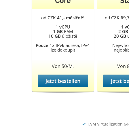
Core
St
od
CZK 41,- měsíčně!
od
CZK 69,
1 vCPU
1 v
1 GB
RAM
2 GB
10 GB
úložiště
20 GB
ú
Pouze 1x IPv6
adresa, IPv4
Nejvýho
lze dokoupit
nejoblí
Von 50/M.
Von 
Jetzt bestellen
Jetzt b
KVM virtualization 64