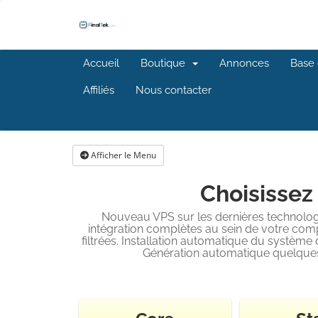
Accueil
Boutique
Annonces
Base 
Affiliés
Nous contacter
Afficher le Menu
Choisissez 
Nouveau VPS sur les dernières technolog
intégration complètes au sein de votre comp
filtrées. Installation automatique du système
Génération automatique quelques