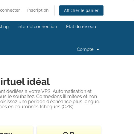
 connecter
Inscription
Afficher le panier
ting
internetconnection
État du réseau
Compte
irtuel idéal
t dédiées à votre VPS. Automatisation et
s le souhaitez. Connexions illimitées et non
choisissez une période d'échéance plus longue.
més en couronnes tchèques (CZK).