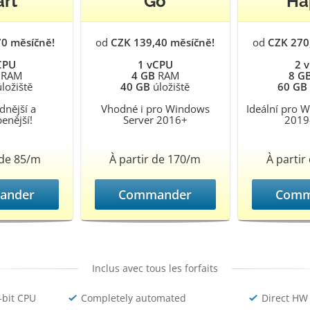
art
Go
Ha
70 měsíčně!
od
CZK 139,40 měsíčně!
od
CZK 270
CPU
1 vCPU
2 
RAM
4 GB
RAM
8 G
ložiště
40 GB
úložiště
60 GB
dnější a
Vhodné i pro Windows
Ideální pro 
benější!
Server 2016+
2019
 de 85/m
À partir de 170/m
À partir
ander
Commander
Comm
Inclus avec tous les forfaits
-bit CPU
Completely automated
Direct HW 