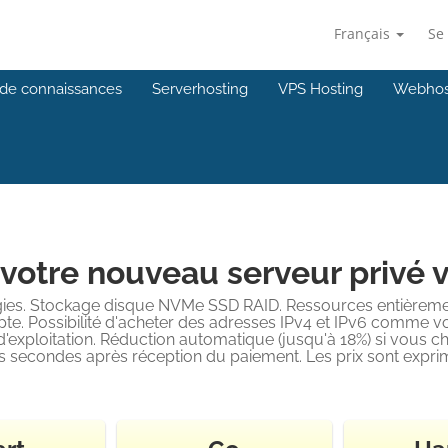
Français
Se
de connaissances
Serverhosting
VPS Hosting
Webhos
votre nouveau serveur privé v
ies. Stockage disque NVMe SSD RAID. Ressources entièremen
te. Possibilité d'acheter des adresses IPv4 et IPv6 comme vou
 d'exploitation. Réduction automatique (jusqu'à 18%) si vous 
 secondes après réception du paiement. Les prix sont expri