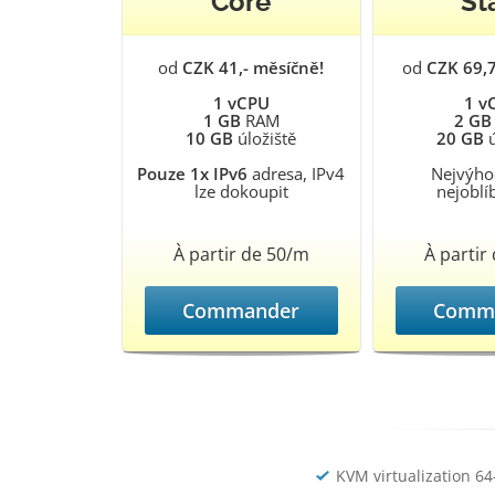
Core
St
od
CZK 41,- měsíčně!
od
CZK 69,
1 vCPU
1 v
1 GB
RAM
2 GB
10 GB
úložiště
20 GB
ú
Pouze 1x IPv6
adresa, IPv4
Nejvýho
lze dokoupit
nejoblí
À partir de 50/m
À partir
Commander
Comm
KVM virtualization 64