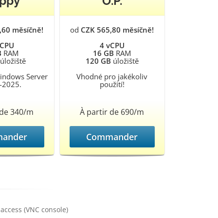
ppy
O.P.
,60 měsíčně!
od
CZK 565,80 měsíčně!
vCPU
4 vCPU
B
RAM
16 GB
RAM
úložiště
120 GB
úložiště
Windows Server
Vhodné pro jakékoliv
-2025.
použití!
 de 340/m
À partir de 690/m
ander
Commander
access (VNC console)