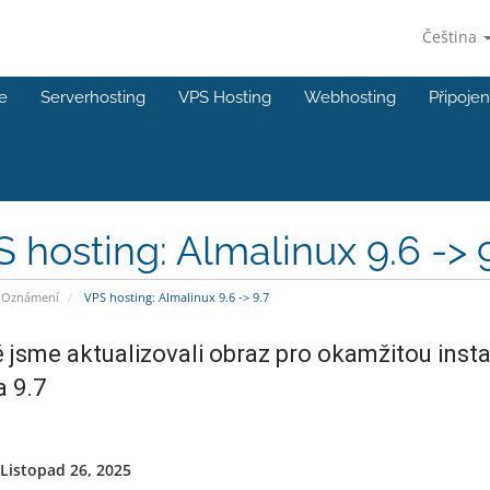
Čeština
e
Serverhosting
VPS Hosting
Webhosting
Připojen
 hosting: Almalinux 9.6 -> 
Oznámení
VPS hosting: Almalinux 9.6 -> 9.7
 jsme aktualizovali obraz pro okamžitou inst
a 9.7
 Listopad 26, 2025