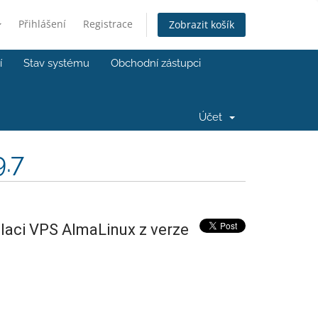
Přihlášení
Registrace
Zobrazit košík
í
Stav systému
Obchodní zástupci
Účet
9.7
alaci VPS AlmaLinux z verze