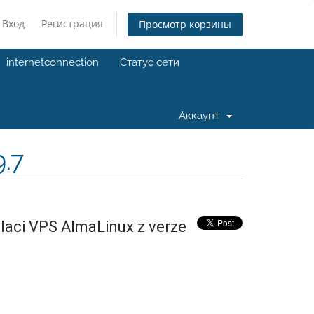
Вход
Регистрация
Просмотр корзины
internetconnection
Статус сети
Аккаунт
9.7
alaci VPS AlmaLinux z verze