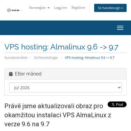
Norwegian
Logg inn
Registrer
Se handlevogn »
Bytt 
VPS hosting: Almalinux 9.6 -> 9.7
Kundeområdet
Driftsmeldinger
VPS hosting: Almalinux 9.6 -> 9.7
Etter måned
Právě jsme aktualizovali obraz pro
okamžitou instalaci VPS AlmaLinux z
verze 9.6 na 9.7