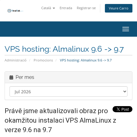
Català
Entrada
Registrar-se
Veure Carro
Canvi
VPS hosting: Almalinux 9.6 -> 9.7
Administració
Promocions
VPS hosting: Almalinux 9.6 -> 9.7
Per mes
Právě jsme aktualizovali obraz pro
okamžitou instalaci VPS AlmaLinux z
verze 9.6 na 9.7