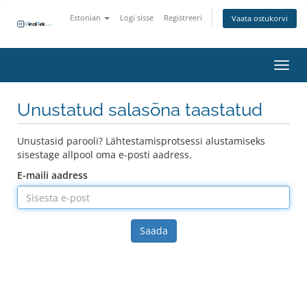
Estonian
Logi sisse
Registreeri
Vaata ostukorvi
Lülit
Unustatud salasõna taastatud
Unustasid parooli? Lähtestamisprotsessi alustamiseks
sisestage allpool oma e-posti aadress.
E-maili aadress
Saada