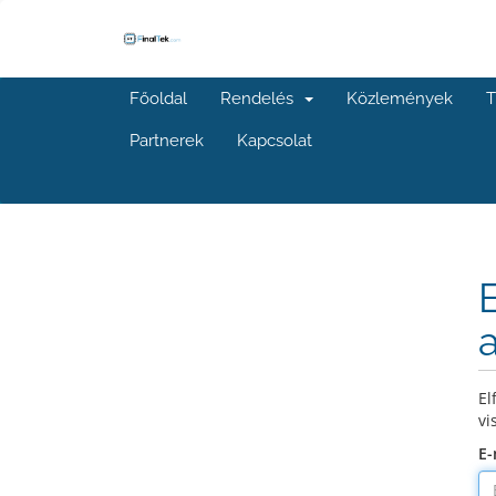
Főoldal
Rendelés
Közlemények
T
Partnerek
Kapcsolat
El
vi
E-