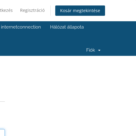
tkezés
Regisztráció
Kosár megtekintése
internetconnection
Hálózat állapota
Fiók