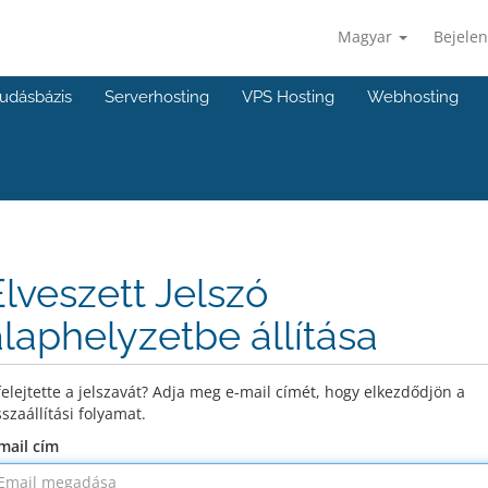
Magyar
Bejelen
udásbázis
Serverhosting
VPS Hosting
Webhosting
Elveszett Jelszó
alaphelyzetbe állítása
felejtette a jelszavát? Adja meg e-mail címét, hogy elkezdődjön a
sszaállítási folyamat.
mail cím