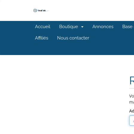
Accueil
Boutique
Annonces
Base 
Affiliés
Nous contacter
R
Vo
ma
Ad