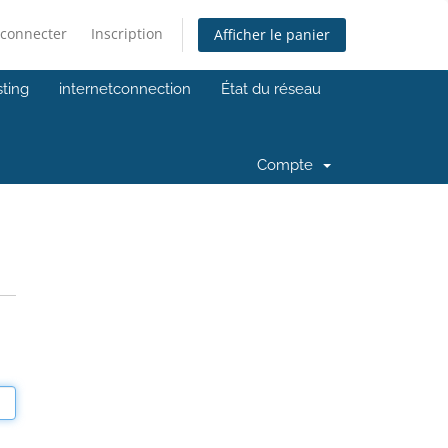
 connecter
Inscription
Afficher le panier
ting
internetconnection
État du réseau
Compte