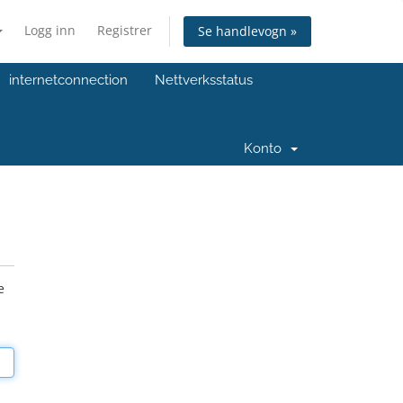
Logg inn
Registrer
Se handlevogn »
internetconnection
Nettverksstatus
Konto
e