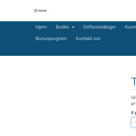
Hjem
Butikk
Driftsmeldinger
Kunn
Bonusprogram
Kontakt oss
Gl
pr
E-