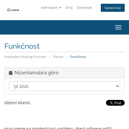
Azerbaijani
Giriş
Qeydiyyat
Səbətə bax
Naviq
Funkčnost
Azerbaijan Hosting Provider
Elanlar
Funkčnost
Nizamlamalara görə
Vážení klienti,
pracujeme na modernizaci systému, která přinese vyšší