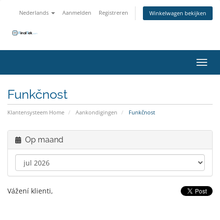
Nederlands
Aanmelden
Registreren
Winkelwagen bekijken
Navig
Funkčnost
Klantensysteem Home
Aankondigingen
Funkčnost
Op maand
Vážení klienti,