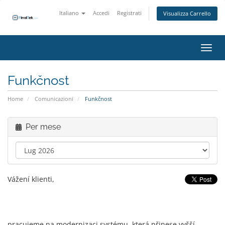
Italiano
Accedi
Registrati
Visualizza Carrello
Attiv
Funkčnost
Home
Comunicazioni
Funkčnost
Per mese
Vážení klienti,
pracujeme na modernizaci systému, která přinese vyšší