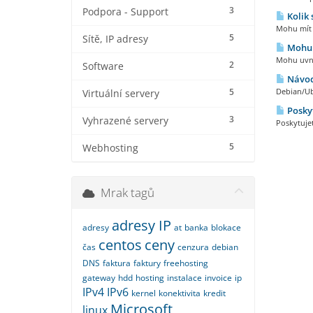
3
Podpora - Support
Kolik 
Mohu mít k
5
Sítě, IP adresy
Mohu u
Mohu uvni
2
Software
Návod
5
Debian/Ub
Virtuální servery
Poskyt
3
Vyhrazené servery
Poskytuje
5
Webhosting
Mrak tagů
adresy IP
adresy
at
banka
blokace
centos
ceny
čas
cenzura
debian
DNS
faktura
faktury
freehosting
gateway
hdd
hosting
instalace
invoice
ip
IPv4
IPv6
kernel
konektivita
kredit
Microsoft
linux