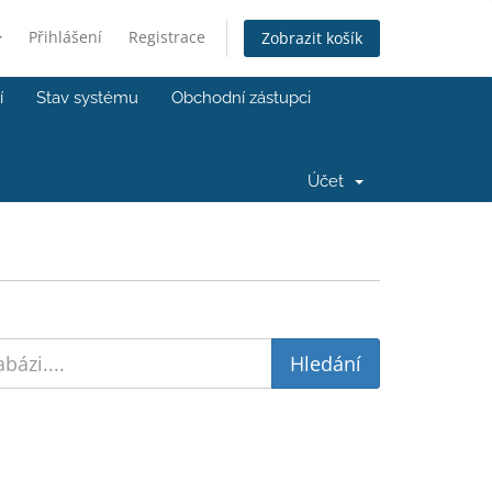
Přihlášení
Registrace
Zobrazit košík
í
Stav systému
Obchodní zástupci
Účet