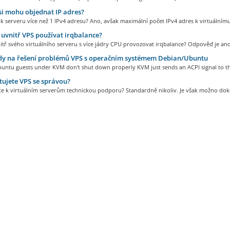
si mohu objednat IP adres?
 serveru více než 1 IPv4 adresu? Ano, avšak maximální počet IPv4 adres k virtuálnímu.
vnitř VPS používat irqbalance?
tř svého virtuálního serveru s více jádry CPU provozovat irqbalance? Odpověď je ano,
y na řešení problémů VPS s operačním systémem Debian/Ubuntu
untu guests under KVM don't shut down properly KVM just sends an ACPI signal to th
ujete VPS se správou?
te k virtuálním serverům technickou podporu? Standardně nikoliv. Je však možno doko