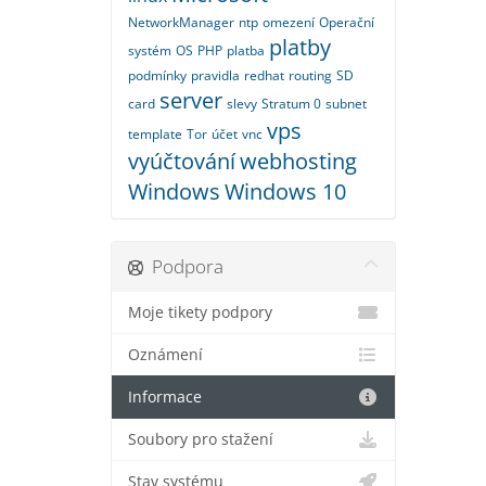
NetworkManager
ntp
omezení
Operační
platby
systém
OS
PHP
platba
podmínky
pravidla
redhat
routing
SD
server
card
slevy
Stratum 0
subnet
vps
template
Tor
účet
vnc
vyúčtování
webhosting
Windows
Windows 10
Podpora
Moje tikety podpory
Oznámení
Informace
Soubory pro stažení
Stav systému