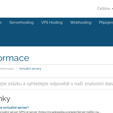
Čeština
e
Serverhosting
VPS Hosting
Webhosting
Připojen
formace
Informace
Virtuální servery
nky
je virtuální server?
privátní server (VPS) je server (https://cs.wikipedia.org/wiki/Server) běžící na...