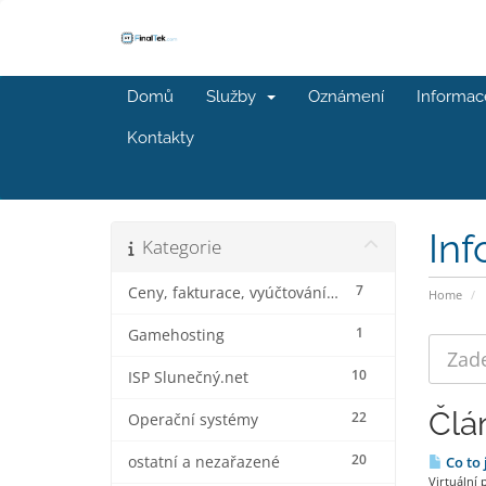
Domů
Služby
Oznámení
Informac
Kontakty
In
Kategorie
7
Ceny, fakturace, vyúčtování a slevy
Home
1
Gamehosting
10
ISP Slunečný.net
Člá
22
Operační systémy
20
ostatní a nezařazené
Co to 
Virtuální 