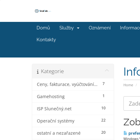
Domů
Služby
Oznámení
Informac
Kontakty
In
Kategorie
7
Ceny, fakturace, vyúčtování a slevy
Home
1
Gamehosting
10
ISP Slunečný.net
Zob
22
Operační systémy
20
ostatní a nezařazené
prefer
Windows V