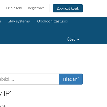
Přihlášení
Registrace
Zobrazit košík
í
Stav systému
Obchodní zástupci
Účet
 IP'
nit...