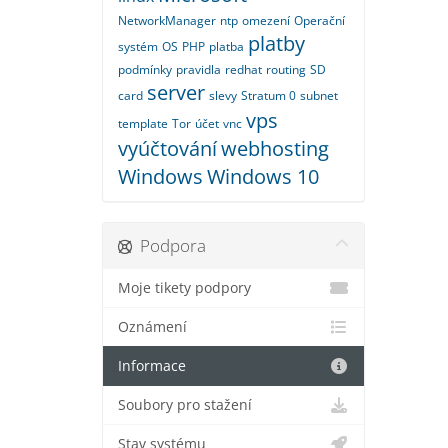
NetworkManager
ntp
omezení
Operační
platby
systém
OS
PHP
platba
podmínky
pravidla
redhat
routing
SD
server
card
slevy
Stratum 0
subnet
vps
template
Tor
účet
vnc
vyúčtování
webhosting
Windows
Windows 10
Podpora
Moje tikety podpory
Oznámení
Informace
Soubory pro stažení
Stav systému