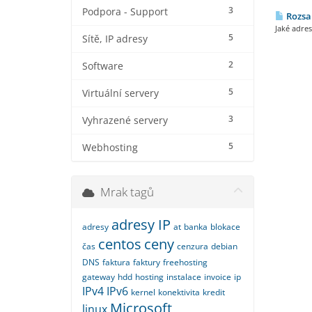
3
Podpora - Support
Rozsah
Jaké adres
5
Sítě, IP adresy
2
Software
5
Virtuální servery
3
Vyhrazené servery
5
Webhosting
Mrak tagů
adresy IP
adresy
at
banka
blokace
centos
ceny
čas
cenzura
debian
DNS
faktura
faktury
freehosting
gateway
hdd
hosting
instalace
invoice
ip
IPv4
IPv6
kernel
konektivita
kredit
Microsoft
linux