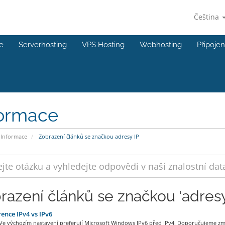
Čeština
e
Serverhosting
VPS Hosting
Webhosting
Připojen
formace
Informace
Zobrazení článků se značkou adresy IP
razení článků se značkou 'adresy
ence IPv4 vs IPv6
e výchozím nastavení preferují Microsoft Windows IPv6 před IPv4. Doporučujeme změ