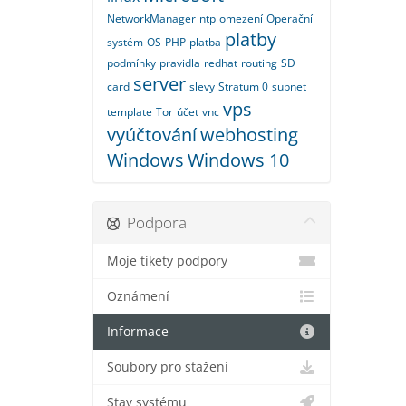
NetworkManager
ntp
omezení
Operační
platby
systém
OS
PHP
platba
podmínky
pravidla
redhat
routing
SD
server
card
slevy
Stratum 0
subnet
vps
template
Tor
účet
vnc
vyúčtování
webhosting
Windows
Windows 10
Podpora
Moje tikety podpory
Oznámení
Informace
Soubory pro stažení
Stav systému