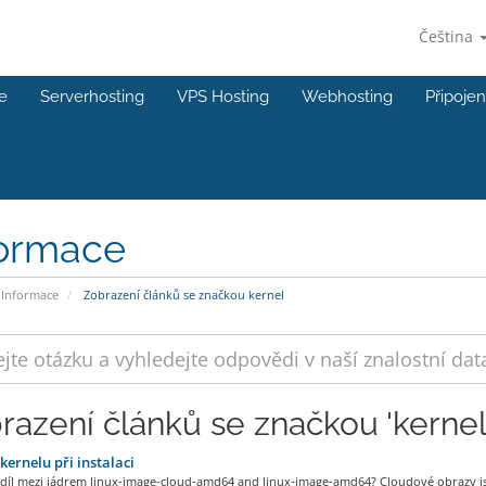
Čeština
e
Serverhosting
VPS Hosting
Webhosting
Připojen
formace
Informace
Zobrazení článků se značkou kernel
razení článků se značkou 'kernel
kernelu při instalaci
ozdíl mezi jádrem linux-image-cloud-amd64 and linux-image-amd64? Cloudové obrazy js