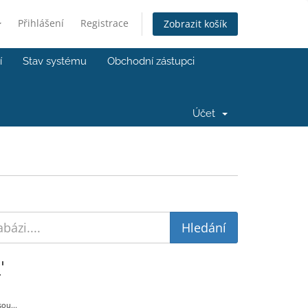
Přihlášení
Registrace
Zobrazit košík
í
Stav systému
Obchodní zástupci
Účet
'
ou...