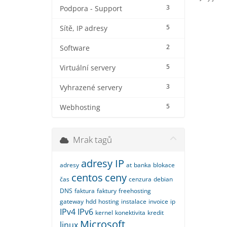
3
Podpora - Support
5
Sítě, IP adresy
2
Software
5
Virtuální servery
3
Vyhrazené servery
5
Webhosting
Mrak tagů
adresy IP
adresy
at
banka
blokace
centos
ceny
čas
cenzura
debian
DNS
faktura
faktury
freehosting
gateway
hdd
hosting
instalace
invoice
ip
IPv4
IPv6
kernel
konektivita
kredit
Microsoft
linux