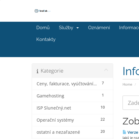
Domů
Služby
Oznámení
Informac
Kontakty
In
Kategorie
7
Ceny, fakturace, vyúčtování a slevy
Home
1
Gamehosting
10
ISP Slunečný.net
Zob
22
Operační systémy
20
ostatní a nezařazené
Verze 
Jaký je r