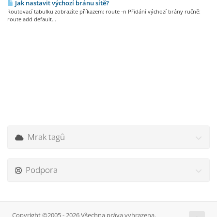
Jak nastavit výchozí bránu sítě?
Routovací tabulku zobrazíte příkazem: route -n Přidání výchozí brány ručně:
route add default...
Mrak tagů
Podpora
Copyright ©2005 - 2026 Všechna práva vyhrazena.