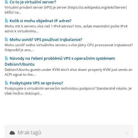
Co to je virtuální server?
Virtuální privátní server (VPS) je server (https://cs.wikipedia.org/wiki/Server)
běžící na...
Kolik si mohu objednat IP adres?
Mohu mít k serveru více než 1 IPv4 adresu? Ano, avšak maximální počet IPv4
adres k virtuálnímu...
Mohu uvnitř VPS používat irqbalance?
Mohu uvnitř svého virtuálního serveru s více jádry CPU provozovat irqbalance?
Odpověď je ano,...
Návody na řešení problémů VPS s operačním systémem
Debian/Ubuntu
Debian/Ubuntu guests under KVM don't shut down properly KVM just sends an
ACPI signal to the...
Poskytujete VPS se správou?
Poskytujete k virtuálním serverům technickou podporu? Standardně nikoliv. Je
však možno dokoupit...
Mrak tagů