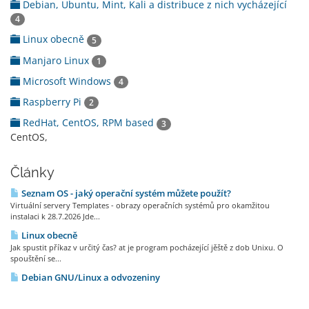
Debian, Ubuntu, Mint, Kali a distribuce z nich vycházející
4
Linux obecně
5
Manjaro Linux
1
Microsoft Windows
4
Raspberry Pi
2
RedHat, CentOS, RPM based
3
CentOS,
Články
Seznam OS - jaký operační systém můžete použít?
Virtuální servery Templates - obrazy operačních systémů pro okamžitou
instalaci k 28.7.2026 Jde...
Linux obecně
Jak spustit příkaz v určitý čas? at je program pocházející jěště z dob Unixu. O
spouštění se...
Debian GNU/Linux a odvozeniny