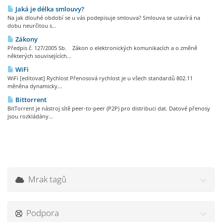
Jaká je délka smlouvy?
Na jak dlouhé období se u vás podepisuje smlouva? Smlouva se uzavírá na
dobu neurčitou s...
Zákony
Předpis č. 127/2005 Sb. Zákon o elektronických komunikacích a o změně
některých souvisejících...
WiFi
WiFi [editovat] Rychlost Přenosová rychlost je u všech standardů 802.11
měněna dynamicky...
Bittorrent
BitTorrent je nástroj sítě peer-to-peer (P2P) pro distribuci dat. Datové přenosy
jsou rozkládány...
Mrak tagů
Podpora