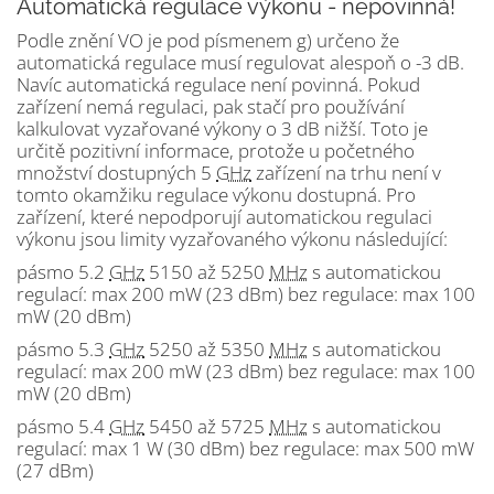
Automatická regulace výkonu - nepovinná!
Podle znění VO je pod písmenem g) určeno že
automatická regulace musí regulovat alespoň o -3 dB.
Navíc automatická regulace není povinná. Pokud
zařízení nemá regulaci, pak stačí pro používání
kalkulovat vyzařované výkony o 3 dB nižší. Toto je
určitě pozitivní informace, protože u početného
množství dostupných 5
GHz
zařízení na trhu není v
tomto okamžiku regulace výkonu dostupná. Pro
zařízení, které nepodporují automatickou regulaci
výkonu jsou limity vyzařovaného výkonu následující:
pásmo 5.2
GHz
5150 až 5250
MHz
s automatickou
regulací: max 200 mW (23 dBm) bez regulace: max 100
mW (20 dBm)
pásmo 5.3
GHz
5250 až 5350
MHz
s automatickou
regulací: max 200 mW (23 dBm) bez regulace: max 100
mW (20 dBm)
pásmo 5.4
GHz
5450 až 5725
MHz
s automatickou
regulací: max 1 W (30 dBm) bez regulace: max 500 mW
(27 dBm)