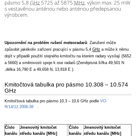
pásmo 5,8
GHz
5725 až 5875
MHz
, výkon max. 25 mW
s vestavěnou anténou nebo anténou předepsanou
výrobcem.
Upozornění na problém rušení meteoradarů
: Zarušení může
způsobit jakékoliv zařízení pracující v pásmu 5,4
GHz
a může k němu
dojít v případě použití stejného kmitočtu na kterém radary vysílají (5652
a 5660) a směrovosti spoje k ose radarů (Zeměpisná šířka 49,501 N
,délka 16,790 E a 49,658 N, 13,818 E ).
Kmitočtová tabulka pro pásmo 10.308 – 10.574
GHz
Kmitočtová tabulka pro pásmo 10,3 – 10,6 GHz podle
VO-
R/14/12.2006-38
.
Číslo
Jmenovitý kmitočet
Číslo
Jmenovitý kmitočet
kanálu
středu kanálu [MHz]
kanálu
středu kanálu [MHz]