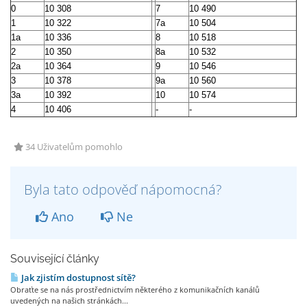
0
10 308
7
10 490
1
10 322
7a
10 504
1a
10 336
8
10 518
2
10 350
8a
10 532
2a
10 364
9
10 546
3
10 378
9a
10 560
3a
10 392
10
10 574
4
10 406
-
-
34 Uživatelům pomohlo
Byla tato odpověď nápomocná?
Ano
Ne
Související články
Jak zjistím dostupnost sítě?
Obraťte se na nás prostřednictvím některého z komunikačních kanálů
uvedených na našich stránkách...