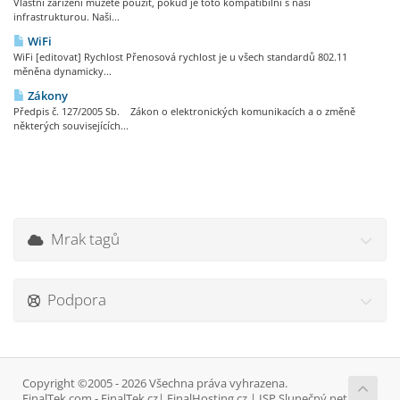
Vlastní zařízení můžete použít, pokud je toto kompatibilní s naší
infrastrukturou. Naši...
WiFi
WiFi [editovat] Rychlost Přenosová rychlost je u všech standardů 802.11
měněna dynamicky...
Zákony
Předpis č. 127/2005 Sb. Zákon o elektronických komunikacích a o změně
některých souvisejících...
Mrak tagů
Podpora
Copyright ©2005 - 2026 Všechna práva vyhrazena.
FinalTek.com - FinalTek.cz| FinalHosting.cz | ISP Slunečný.net