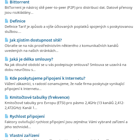
Bittorrent
BitTorrent je nástroj sítě peer-to-peer (P2P) pro distribuci dat. Datové přenosy
jsou rozkládány...
Definice
Definice Tarif je způsob a výše účtovaných poplatků spojených s poskytovanou
službou....
Jak zjistím dostupnost sítě?
Obraťte se na nás prostřednictvím některého z komunikačních kanálů
uvedených na našich stránkách...
Jaká je délka smlouvy?
Na jak dlouhé období se u vás podepisuje smlouva? Smlouva se uzavírá na
dobu neurčitou s...
Kde poskytujeme připojení k Internetu?
Vážení zákazníci, s radostí oznamujeme, že naše firma poskytuje vynikající
připojení k Internetu...
Kmitočtové tabulky (frekvence)
Kmitočtové tabulky pro Evropu (ETSI) pro pásmo 2,4GHz (13 kanálů 2,412-
2,472GHz): Kanál 1...
Rychlost připojení
Faktory ovlivňující rychlost připojení jsou zejména: Vámi vybrané zařízení a
jeho technické...
Vlastní zařízení