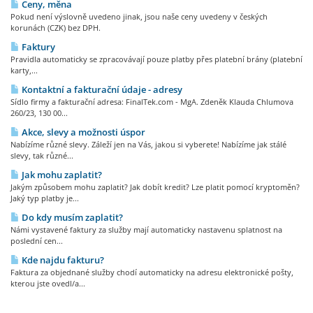
Ceny, měna
Pokud není výslovně uvedeno jinak, jsou naše ceny uvedeny v českých
korunách (CZK) bez DPH.
Faktury
Pravidla automaticky se zpracovávají pouze platby přes platební brány (platební
karty,...
Kontaktní a fakturační údaje - adresy
Sídlo firmy a fakturační adresa: FinalTek.com - MgA. Zdeněk Klauda Chlumova
260/23, 130 00...
Akce, slevy a možnosti úspor
Nabízíme různé slevy. Záleží jen na Vás, jakou si vyberete! Nabízíme jak stálé
slevy, tak různé...
Jak mohu zaplatit?
Jakým způsobem mohu zaplatit? Jak dobít kredit? Lze platit pomocí kryptoměn?
Jaký typ platby je...
Do kdy musím zaplatit?
Námi vystavené faktury za služby mají automaticky nastavenu splatnost na
poslední cen...
Kde najdu fakturu?
Faktura za objednané služby chodí automaticky na adresu elektronické pošty,
kterou jste ovedl/a...