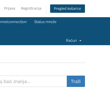
Prijava
Registtracija
Pregled košarice
ernetconnection
Status mreže
Račun