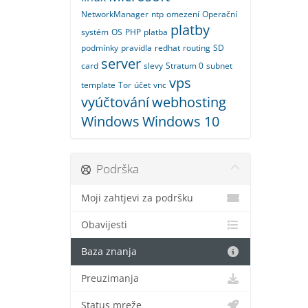
NetworkManager
ntp
omezení
Operační
platby
systém
OS
PHP
platba
podmínky
pravidla
redhat
routing
SD
server
card
slevy
Stratum 0
subnet
vps
template
Tor
účet
vnc
vyúčtování
webhosting
Windows
Windows 10
Podrška
Moji zahtjevi za podršku
Obavijesti
Baza znanja
Preuzimanja
Status mreže