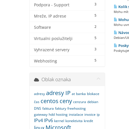
3
Podpora - Support
Kolik 
Mohu mít k
5
Mreže, IP adrese
Mohu u
Mohu uvni
2
Software
Návod
5
Debian/Ub
Virtualni poslužitelji
Poskyt
3
Vyhrazené servery
Poskytuje
5
Webhosting
Oblak oznaka
adresy IP
adresy
at
banka
blokace
centos
ceny
čas
cenzura
debian
DNS
faktura
faktury
freehosting
gateway
hdd
hosting
instalace
invoice
ip
IPv4
IPv6
kernel
konektivita
kredit
Microsoft
linux