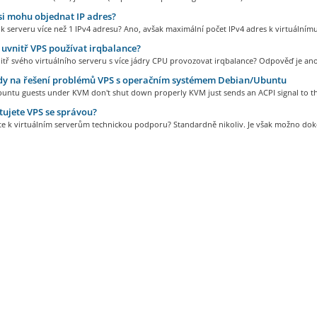
si mohu objednat IP adres?
 serveru více než 1 IPv4 adresu? Ano, avšak maximální počet IPv4 adres k virtuálnímu.
vnitř VPS používat irqbalance?
tř svého virtuálního serveru s více jádry CPU provozovat irqbalance? Odpověď je ano,
y na řešení problémů VPS s operačním systémem Debian/Ubuntu
untu guests under KVM don't shut down properly KVM just sends an ACPI signal to th
ujete VPS se správou?
te k virtuálním serverům technickou podporu? Standardně nikoliv. Je však možno doko