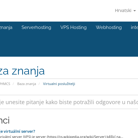
Hrvatski
znanja
Serverhosting
VPS Hosting
Webhosting
int
za znanja
WHMCS
Baza znanja
Virtualni poslužitelji
nci
je virtuální server?
privátní server (VPS) je server (https://cs.wikipedia.org/wiki/Server) běžící na...