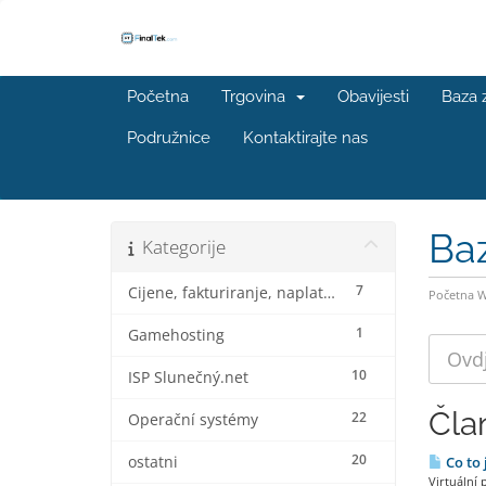
Početna
Trgovina
Obavijesti
Baza 
Podružnice
Kontaktirajte nas
Ba
Kategorije
7
Cijene, fakturiranje, naplata i popusti
Početna 
1
Gamehosting
10
ISP Slunečný.net
Čla
22
Operační systémy
20
ostatni
Co to 
Virtuální 