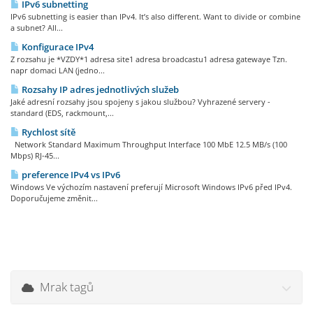
IPv6 subnetting
IPv6 subnetting is easier than IPv4. It’s also different. Want to divide or combine
a subnet? All...
Konfigurace IPv4
Z rozsahu je *VZDY*1 adresa site1 adresa broadcastu1 adresa gatewaye Tzn.
napr domaci LAN (jedno...
Rozsahy IP adres jednotlivých služeb
Jaké adresní rozsahy jsou spojeny s jakou službou? Vyhrazené servery -
standard (EDS, rackmount,...
Rychlost sítě
Network Standard Maximum Throughput Interface 100 MbE 12.5 MB/s (100
Mbps) RJ-45...
preference IPv4 vs IPv6
Windows Ve výchozím nastavení preferují Microsoft Windows IPv6 před IPv4.
Doporučujeme změnit...
Mrak tagů