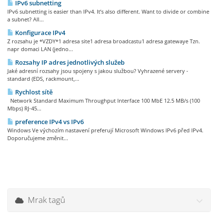
IPv6 subnetting
IPv6 subnetting is easier than IPv4. It’s also different. Want to divide or combine
a subnet? All...
Konfigurace IPv4
Z rozsahu je *VZDY*1 adresa site1 adresa broadcastu1 adresa gatewaye Tzn.
napr domaci LAN (jedno...
Rozsahy IP adres jednotlivých služeb
Jaké adresní rozsahy jsou spojeny s jakou službou? Vyhrazené servery -
standard (EDS, rackmount,...
Rychlost sítě
Network Standard Maximum Throughput Interface 100 MbE 12.5 MB/s (100
Mbps) RJ-45...
preference IPv4 vs IPv6
Windows Ve výchozím nastavení preferují Microsoft Windows IPv6 před IPv4.
Doporučujeme změnit...
Mrak tagů