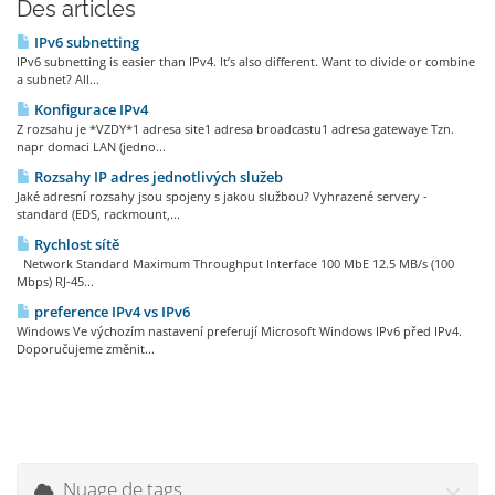
Des articles
IPv6 subnetting
IPv6 subnetting is easier than IPv4. It’s also different. Want to divide or combine
a subnet? All...
Konfigurace IPv4
Z rozsahu je *VZDY*1 adresa site1 adresa broadcastu1 adresa gatewaye Tzn.
napr domaci LAN (jedno...
Rozsahy IP adres jednotlivých služeb
Jaké adresní rozsahy jsou spojeny s jakou službou? Vyhrazené servery -
standard (EDS, rackmount,...
Rychlost sítě
Network Standard Maximum Throughput Interface 100 MbE 12.5 MB/s (100
Mbps) RJ-45...
preference IPv4 vs IPv6
Windows Ve výchozím nastavení preferují Microsoft Windows IPv6 před IPv4.
Doporučujeme změnit...
Nuage de tags