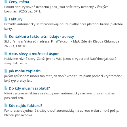
Ceny, měna
Pokud není výslovně uvedeno jinak, jsou naše ceny uvedeny v českých
korunách (CZK) bez DPH.
Faktury
Pravidla automaticky se zpracovávají pouze platby přes platební brány (platební
karty,...
Kontaktní a fakturační údaje - adresy
Sídlo firmy a fakturační adresa: FinalTek.com - MgA. Zdeněk Klauda Chlumova
260/23, 130 00...
Akce, slevy a možnosti úspor
Nabízíme různé slevy. Záleží jen na Vás, jakou si vyberete! Nabízíme jak stálé
slevy, tak různé...
Jak mohu zaplatit?
Jakým způsobem mohu zaplatit? Jak dobít kredit? Lze platit pomocí kryptoměn?
Jaký typ platby je...
Do kdy musím zaplatit?
Námi vystavené faktury za služby mají automaticky nastavenu splatnost na
poslední cen...
Kde najdu fakturu?
Faktura za objednané služby chodí automaticky na adresu elektronické pošty,
kterou jste ovedl/a...